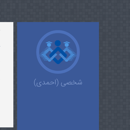
ش
ا
شخصی (احمدی)