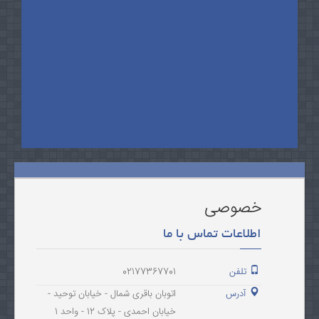
خصوصی
اطلاعات تماس با ما
تلفن
02177367701
آدرس
اتوبان باقری شمال - خیابان توحید -
خیابان احمدی - پلاک 12 - واحد 1