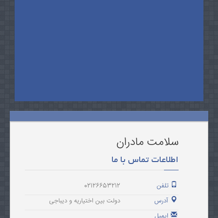
سلامت مادران
اطلاعات تماس با ما
تلفن
02126653212
آدرس
دولت بین اختیاریه و دیباجی
ایمیل