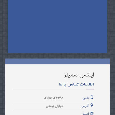
ایلتس سمپلز
اطلاعات تماس با ما
تلفن
02155024392
آدرس
خیابان بیهقی
ایمیل