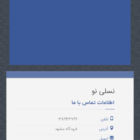
نسلی نو
اطلاعات تماس با ما
تلفن
38943799
آدرس
فرودگاه مشهد
ایمیل