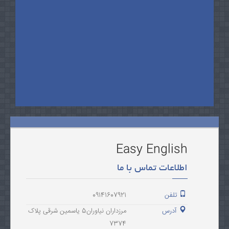
Easy English
اطلاعات تماس با ما
تلفن
09141607921
آدرس
مرزداران نیاوران5 یاسمین شرقی پلاک
7374